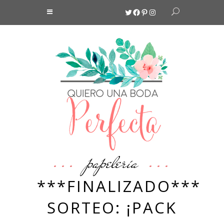
Twitter
Facebook
Pinterest
Instagram
papelería
***FINALIZADO***
SORTEO: ¡PACK