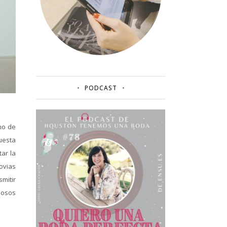
PODCAST
no de
uesta
ar la
novias
mitir
adosos