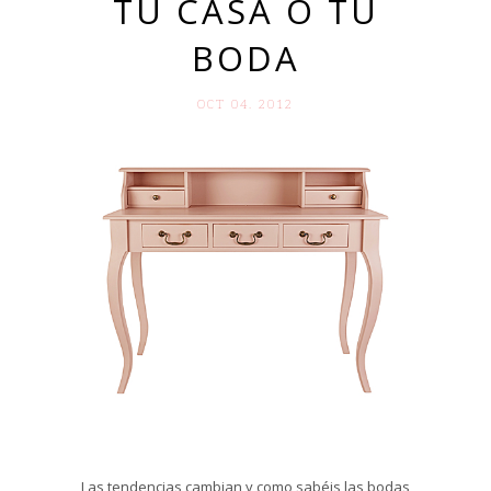
TU CASA O TU
BODA
OCT 04. 2012
Las tendencias cambian y como sabéis las bodas