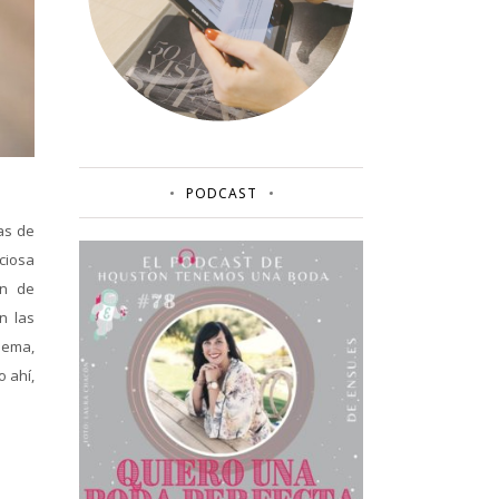
PODCAST
as de
ciosa
ón de
n las
lema,
 ahí,