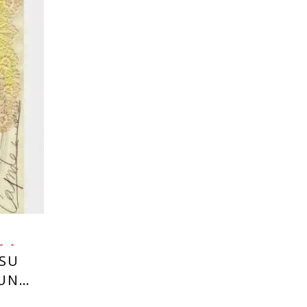
 SU
 UN…