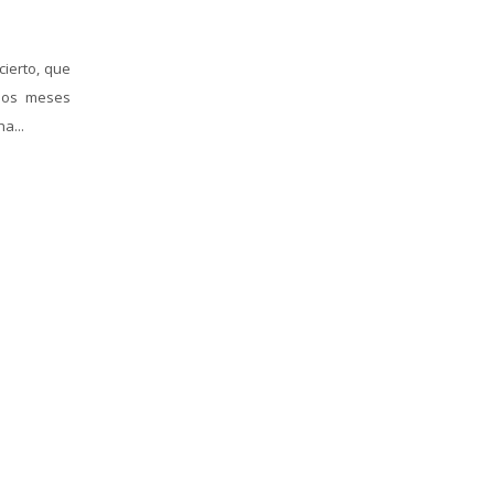
ierto, que
los meses
a...