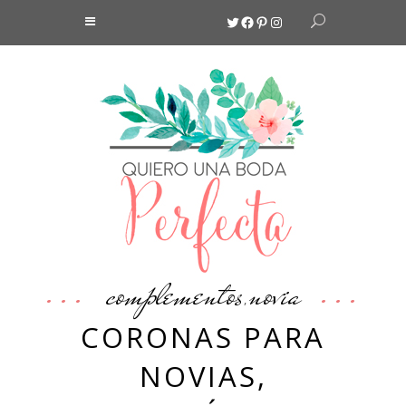
Twitter
Facebook
Pinterest
Instagram
complementos
novia
,
CORONAS PARA
NOVIAS,