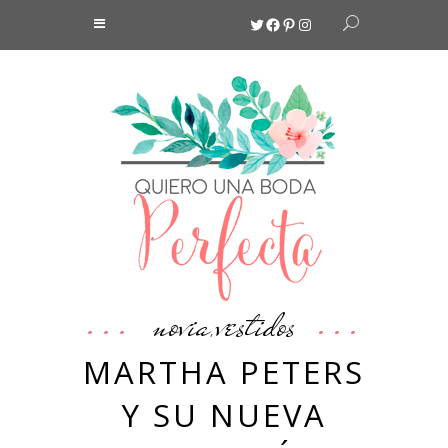
Twitter
Facebook
Pinterest
Instagram
novia
vestidos
,
MARTHA PETERS
Y SU NUEVA