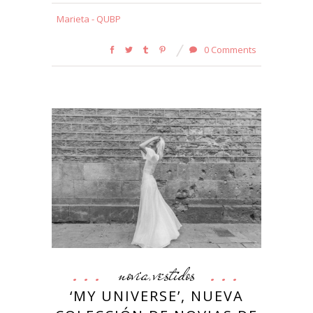
Marieta - QUBP
0 Comments
novia
vestidos
,
‘MY UNIVERSE’, NUEVA