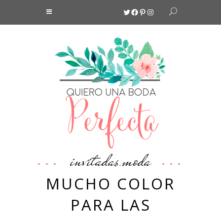
Twitter
Facebook
Pinterest
Instagram
invitadas
moda
,
MUCHO COLOR
PARA LAS