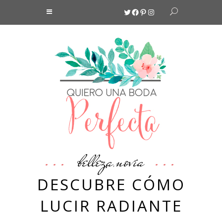
Twitter
Facebook
Pinterest
Instagram
belleza
novia
,
DESCUBRE CÓMO
LUCIR RADIANTE