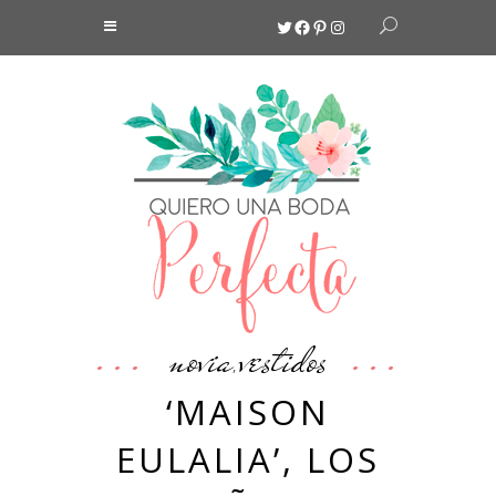
Twitter
Facebook
Pinterest
Instagram
novia
vestidos
,
‘MAISON
EULALIA’, LOS