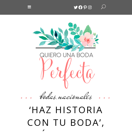
Twitter
Facebook
Pinterest
Instagram
bodas
nacionales
,
‘HAZ HISTORIA
CON TU BODA’,