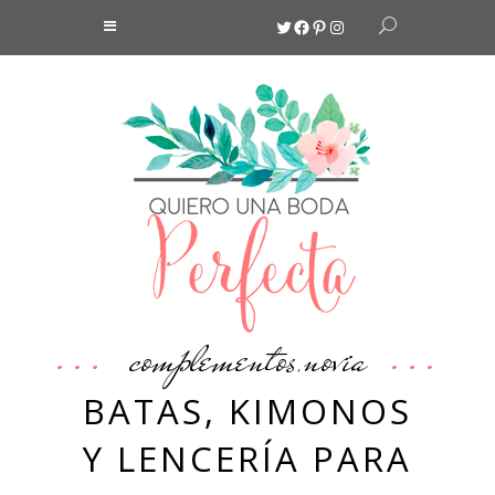
Twitter
Facebook
Pinterest
Instagram
complementos
novia
,
BATAS, KIMONOS
Y LENCERÍA PARA