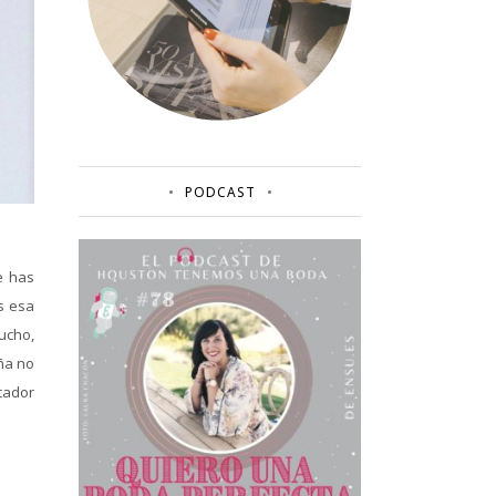
PODCAST
e has
s esa
mucho,
eña no
cador