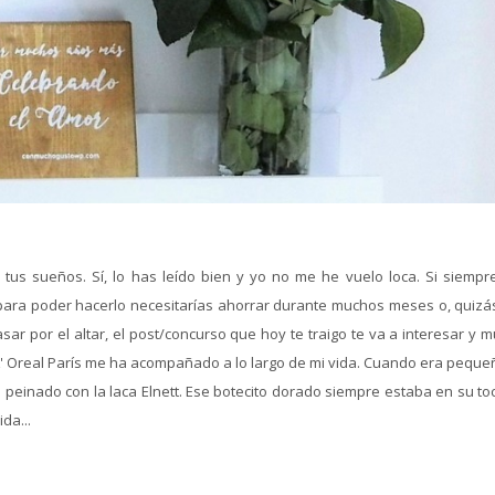
 tus sueños. Sí, lo has leído bien y yo no me he vuelo loca. Si siempr
ara poder hacerlo necesitarías ahorrar durante muchos meses o, quizá
ar por el altar, el post/concurso que hoy te traigo te va a interesar y 
e L' Oreal París me ha acompañado a lo largo de mi vida. Cuando era pequ
 peinado con la laca Elnett. Ese botecito dorado siempre estaba en su to
da...