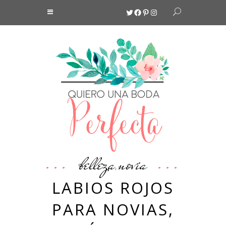
Twitter
Facebook
Pinterest
Instagram
belleza
novia
,
LABIOS ROJOS
PARA NOVIAS,