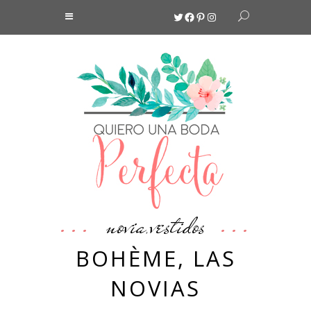
Twitter
Facebook
Pinterest
Instagram
novia
vestidos
,
BOHÈME, LAS
NOVIAS