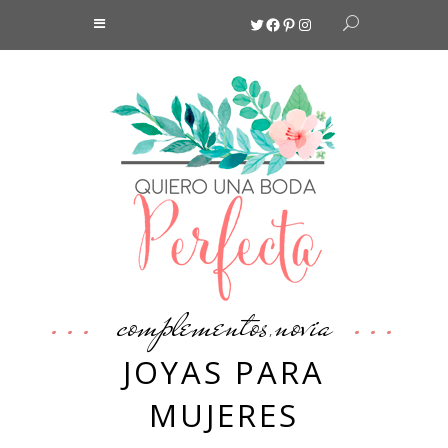
Twitter
Facebook
Pinterest
Instagram
complementos
novia
,
JOYAS PARA
MUJERES