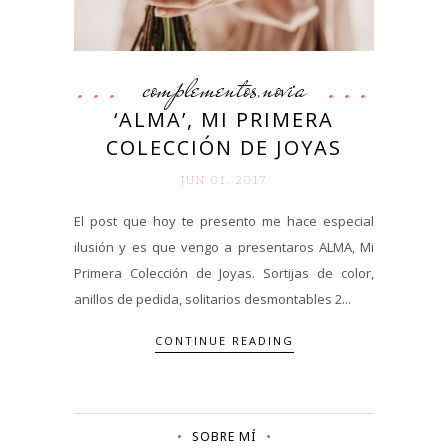
complementos
novia
,
‘ALMA’, MI PRIMERA
COLECCIÓN DE JOYAS
JUN 01. 2017
El post que hoy te presento me hace especial
ilusión y es que vengo a presentaros ALMA, Mi
Primera Colección de Joyas. Sortijas de color,
anillos de pedida, solitarios desmontables 2...
CONTINUE READING
SOBRE MÍ