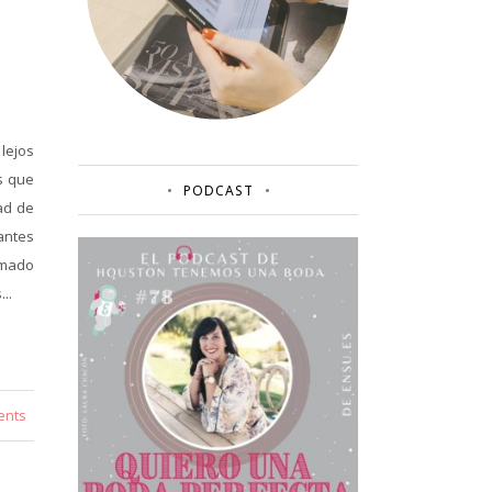
lejos
s que
PODCAST
ad de
antes
rmado
..
ents