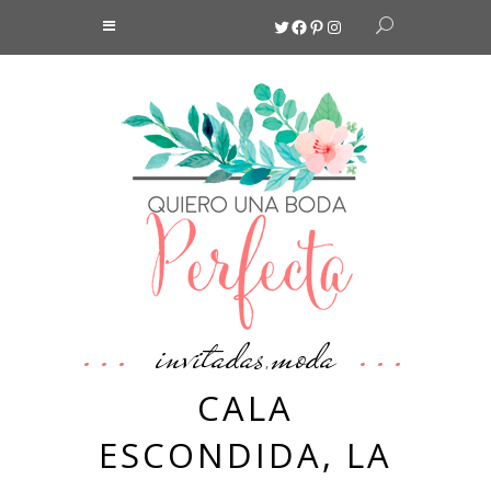
Twitter
Facebook
Pinterest
Instagram
invitadas
moda
,
CALA
ESCONDIDA, LA