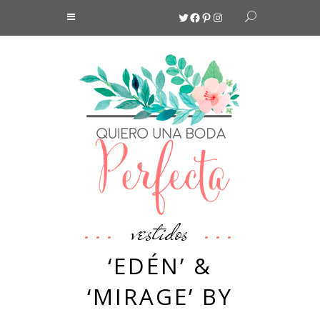
Twitter
Facebook
Pinterest
Instagram
vestidos
‘EDÉN’ &
‘MIRAGE’ BY