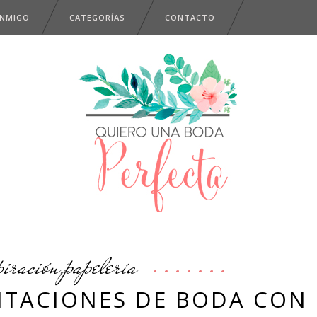
ONMIGO
CATEGORÍAS
CONTACTO
piración
papelería
,
VITACIONES DE BODA CON