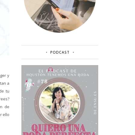
PODCAST
ger y
tan a
de tu
rees?
ón de
r ello