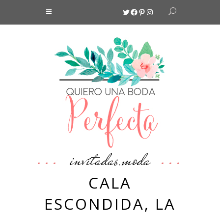
Twitter
Facebook
Pinterest
Instagram
invitadas
moda
,
CALA
ESCONDIDA, LA