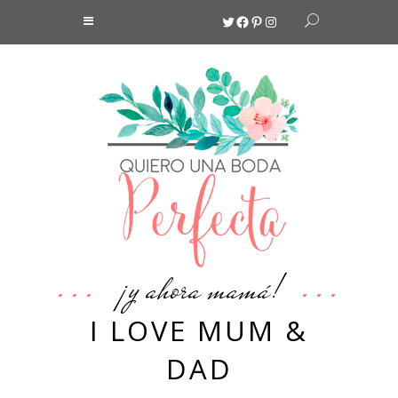
Twitter
Facebook
Pinterest
Instagram
¡y ahora mamá!
I LOVE MUM &
DAD