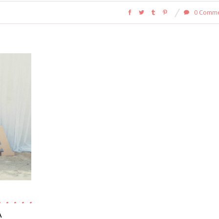
0 Comm
A