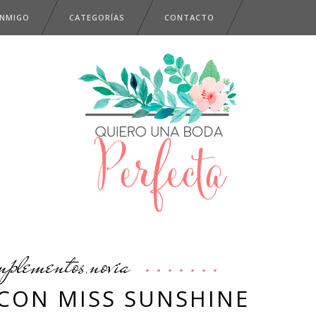
ONMIGO
CATEGORÍAS
CONTACTO
mplementos
novia
,
 CON MISS SUNSHINE