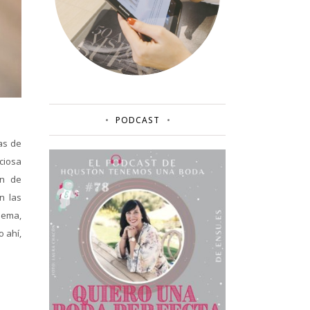
PODCAST
as de
ciosa
ón de
n las
lema,
 ahí,