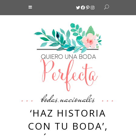
Twitter
Facebook
Pinterest
Instagram
bodas
nacionales
,
‘HAZ HISTORIA
CON TU BODA’,