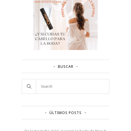
BUSCAR
ÚLTIMOS POSTS
De la tragedia al “sí, quiero”: la boda de Nico &