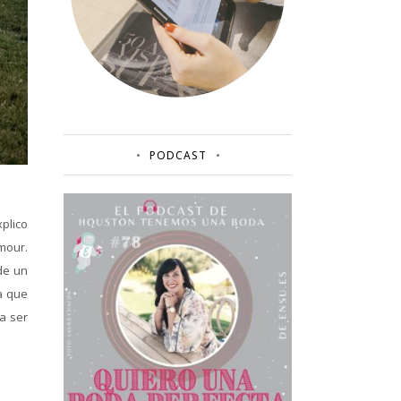
PODCAST
plico
mour.
de un
ya que
a ser