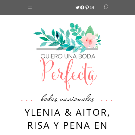
Twitter
Facebook
Pinterest
Instagram
bodas
nacionales
,
YLENIA & AITOR,
RISA Y PENA EN