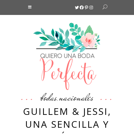
Twitter
Facebook
Pinterest
Instagram
bodas
nacionales
,
GUILLEM & JESSI,
UNA SENCILLA Y