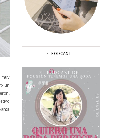
PODCAST
s muy
ró un
eron,
jetivo
Santa