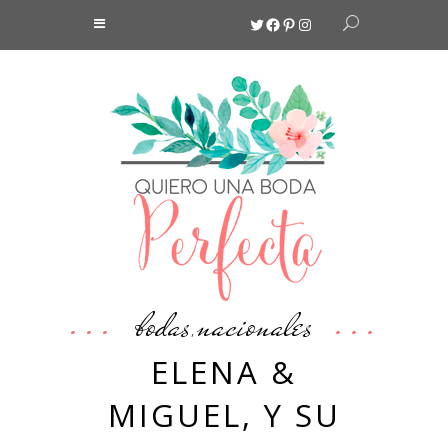
Twitter
Facebook
Pinterest
Instagram
bodas
nacionales
,
ELENA &
MIGUEL, Y SU