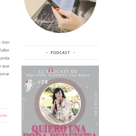
e Von
aller
PODCAST
gunda
e que
corar
ents