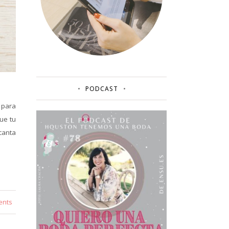
PODCAST
 para
ue tu
canta
ents