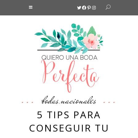
Twitter
Facebook
Pinterest
Instagram
bodas
nacionales
,
5 TIPS PARA
CONSEGUIR TU