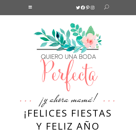
Twitter
Facebook
Pinterest
Instagram
¡y ahora mamá!
¡FELICES FIESTAS
Y FELIZ AÑO