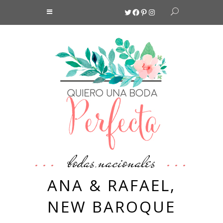
Twitter
Facebook
Pinterest
Instagram
bodas
nacionales
,
ANA & RAFAEL,
NEW BAROQUE