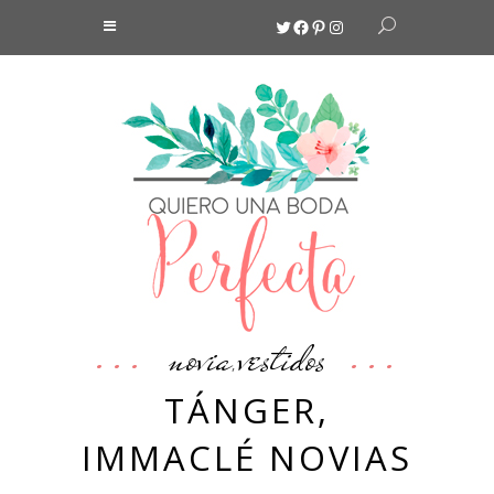
Twitter
Facebook
Pinterest
Instagram
novia
vestidos
,
TÁNGER,
IMMACLÉ NOVIAS