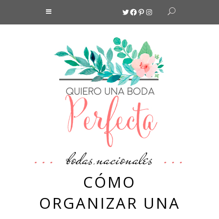
Twitter
Facebook
Pinterest
Instagram
bodas
nacionales
,
CÓMO
ORGANIZAR UNA