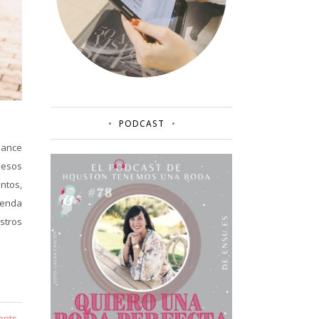
PODCAST
alance
 esos
ntos,
menda
stros
ents