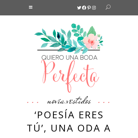
Twitter
Facebook
Pinterest
Instagram
novia
vestidos
,
‘POESÍA ERES
TÚ’, UNA ODA A