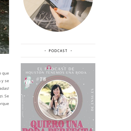
PODCAST
o que
 y se
adas!
zi. Se
orque