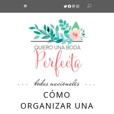
Twitter
Facebook
Pinterest
Instagram
bodas
nacionales
,
CÓMO
ORGANIZAR UNA