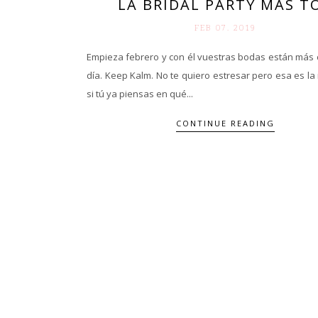
LA BRIDAL PARTY MÁS T
FEB 07. 2019
Empieza febrero y con él vuestras bodas están más 
día. Keep Kalm. No te quiero estresar pero esa es la 
si tú ya piensas en qué...
CONTINUE READING