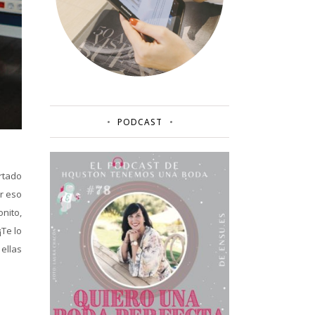
PODCAST
rtado
r eso
nito,
Te lo
ellas