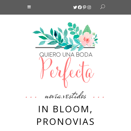
Twitter
Facebook
Pinterest
Instagram
novia
vestidos
,
IN BLOOM,
PRONOVIAS