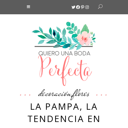
Twitter
Facebook
Pinterest
Instagram
decoración
flores
,
LA PAMPA, LA
TENDENCIA EN