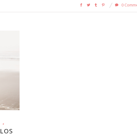
0 Comm
 LOS