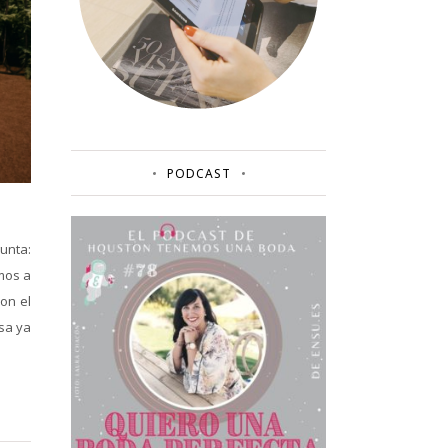
PODCAST
unta:
mos a
con el
asa ya