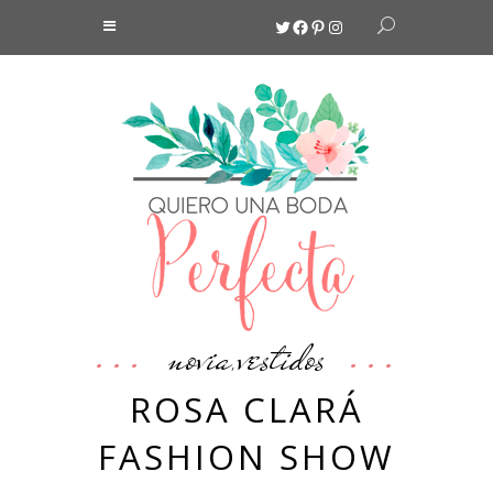
Twitter
Facebook
Pinterest
Instagram
novia
vestidos
,
ROSA CLARÁ
FASHION SHOW