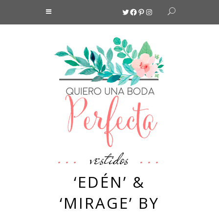
Twitter
Facebook
Pinterest
Instagram
vestidos
‘EDÉN’ &
‘MIRAGE’ BY