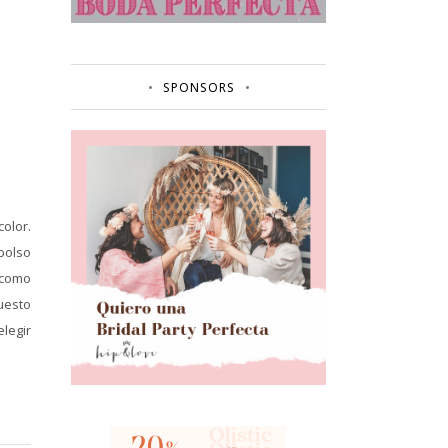
SPONSORS
color.
bolso
 como
puesto
elegir