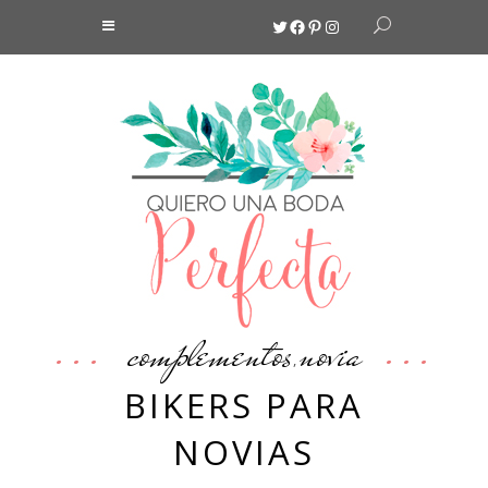
Twitter
Facebook
Pinterest
Instagram
complementos
novia
,
BIKERS PARA
NOVIAS