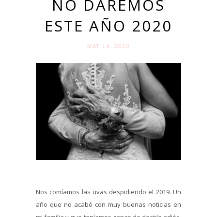
NO DAREMOS
ESTE AÑO 2020
MAY 14. 2020
Nos comíamos las uvas despidiendo el 2019. Un
año que no acabó con muy buenas noticias en
mi familia y que teníamos ganas de decirle adiós.